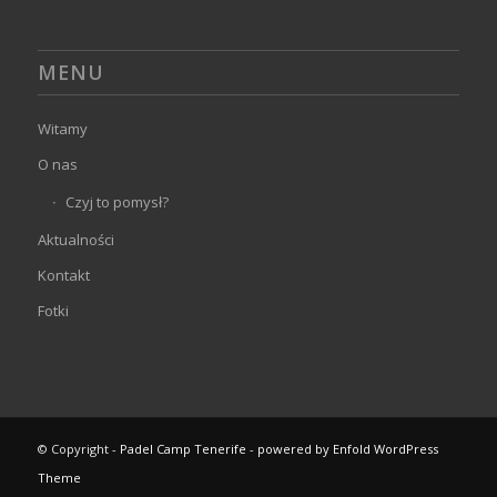
MENU
Witamy
O nas
Czyj to pomysł?
Aktualności
Kontakt
Fotki
© Copyright -
Padel Camp Tenerife
-
powered by Enfold WordPress
Theme